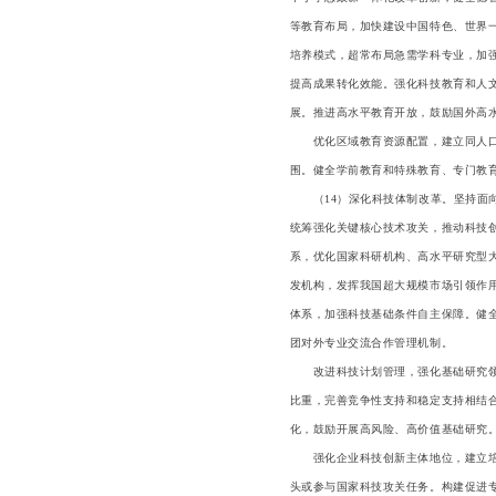
等教育布局，加快建设中国特色、世界
培养模式，超常布局急需学科专业，加
提高成果转化效能。强化科技教育和人
展。推进高水平教育开放，鼓励国外高
优化区域教育资源配置，建立同人口变
围。健全学前教育和特殊教育、专门教
（14）深化科技体制改革。坚持面向
统筹强化关键核心技术攻关，推动科技
系，优化国家科研机构、高水平研究型
发机构，发挥我国超大规模市场引领作
体系，加强科技基础条件自主保障。健
团对外专业交流合作管理机制。
改进科技计划管理，强化基础研究领域
比重，完善竞争性支持和稳定支持相结
化，鼓励开展高风险、高价值基础研究
强化企业科技创新主体地位，建立培育
头或参与国家科技攻关任务。构建促进