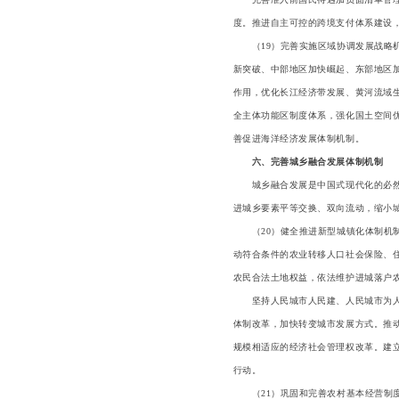
度。推进自主可控的跨境支付体系建设
（19）完善实施区域协调发展战略机
新突破、中部地区加快崛起、东部地区
作用，优化长江经济带发展、黄河流域
全主体功能区制度体系，强化国土空间
善促进海洋经济发展体制机制。
六、完善城乡融合发展体制机制
城乡融合发展是中国式现代化的必然要
进城乡要素平等交换、双向流动，缩小
（20）健全推进新型城镇化体制机制
动符合条件的农业转移人口社会保险、
农民合法土地权益，依法维护进城落户
坚持人民城市人民建、人民城市为人民
体制改革，加快转变城市发展方式。推
规模相适应的经济社会管理权改革。建
行动。
（21）巩固和完善农村基本经营制度