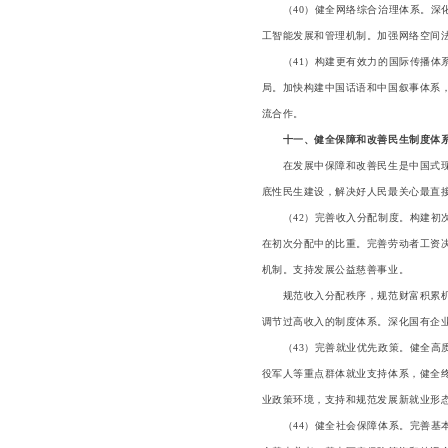
（40）健全网络综合治理体系。深化
工智能发展和管理机制。加强网络空间
（41）构建更有效力的国际传播体系
局。加快构建中国话语和中国叙事体系
流合作。
十一、健全保障和改善民生制度体
在发展中保障和改善民生是中国式现代
底性民生建设，解决好人民最关心最直
（42）完善收入分配制度。构建初次
在初次分配中的比重。完善劳动者工资
机制。支持发展公益慈善事业。
规范收入分配秩序，规范财富积累机制
调节过高收入的制度体系。深化国有企
（43）完善就业优先政策。健全高质
役军人等重点群体就业支持体系，健全
业政策环境，支持和规范发展新就业形
（44）健全社会保障体系。完善基本