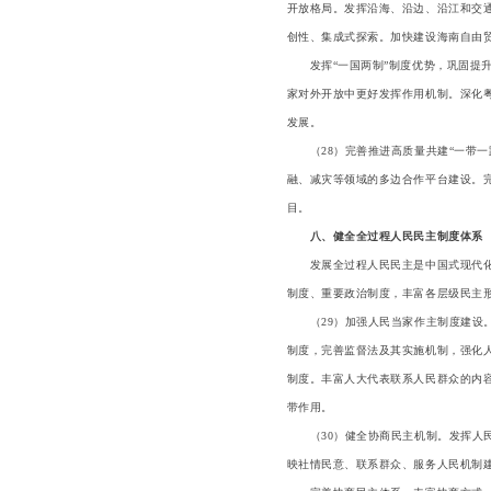
开放格局。发挥沿海、沿边、沿江和交
创性、集成式探索。加快建设海南自由
发挥“一国两制”制度优势，巩固提升
家对外开放中更好发挥作用机制。深化
发展。
（28）完善推进高质量共建“一带一路
融、减灾等领域的多边合作平台建设。完
目。
八、健全全过程人民民主制度体系
发展全过程人民民主是中国式现代化的
制度、重要政治制度，丰富各层级民主
（29）加强人民当家作主制度建设。
制度，完善监督法及其实施机制，强化
制度。丰富人大代表联系人民群众的内
带作用。
（30）健全协商民主机制。发挥人民
映社情民意、联系群众、服务人民机制