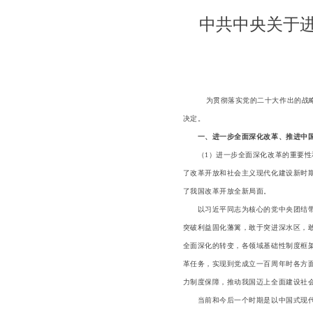
中共中央关于
为贯彻落实党的二十大作出的战
决定。
一、进一步全面深化改革、推进中
（1）进一步全面深化改革的重要性和
了改革开放和社会主义现代化建设新时
了我国改革开放全新局面。
以习近平同志为核心的党中央团结带领
突破利益固化藩篱，敢于突进深水区，
全面深化的转变，各领域基础性制度框
革任务，实现到党成立一百周年时各方
力制度保障，推动我国迈上全面建设社
当前和今后一个时期是以中国式现代化