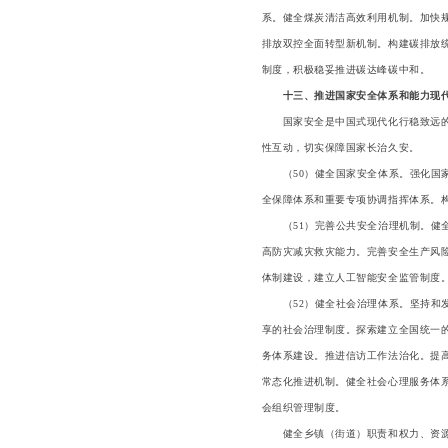
系。健全煤炭清洁高效利用机制。加快
排放双控全面转型新机制。构建碳排放
制度，积极稳妥推进碳达峰碳中和。
十三、推进国家安全体系和能力现
国家安全是中国式现代化行稳致远的重
性互动，切实保障国家长治久安。
（50）健全国家安全体系。强化国家
全保障体系和重要专项协调指挥体系。
（51）完善公共安全治理机制。健全
高防灾减灾救灾能力。完善安全生产风
体制建设，建立人工智能安全监管制度
（52）健全社会治理体系。坚持和发
享的社会治理制度。探索建立全国统一
务体系建设。推进信访工作法治化。提高
常态化推进机制。健全社会心理服务体
会组织管理制度。
健全乡镇（街道）职责和权力、资源相