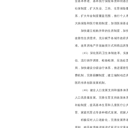
全基本养老、基本医疗保险筹资和待遇
社保制度，扩大失业、工伤、生育保险
系，扩大年金制度覆盖范围，推行个人
大病保险和医疗救助制度，加强医保基
加快建立租购并举的住房制度，加快构
改善性住房需求。充分赋予各城市政府
准。改革房地产开发融资方式和商品房
（45）深化医药卫生体制改革。实施
估、流行病学调查、检验检测、应急处
局，加快建设分级诊疗体系，推进紧密
费机制，完善薪酬制度，建立编制动态
医药传承创新发展机制。
（46）健全人口发展支持和服务体系
人口高质量发展。完善生育支持政策体
补贴制度，提高基本生育和儿童医疗公
育、家庭托育点等多种模式发展。把握
积极应对人口老龄化，完善发展养老事
原则，稳妥有序推进渐进式延迟法定退