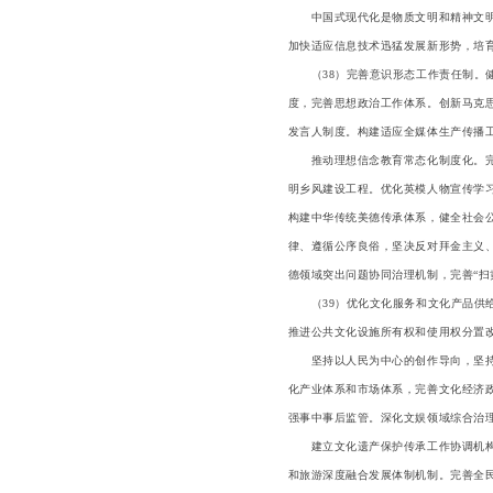
中国式现代化是物质文明和精神文明相
加快适应信息技术迅猛发展新形势，培
（38）完善意识形态工作责任制。健
度，完善思想政治工作体系。创新马克
发言人制度。构建适应全媒体生产传播
推动理想信念教育常态化制度化。完善
明乡风建设工程。优化英模人物宣传学
构建中华传统美德传承体系，健全社会
律、遵循公序良俗，坚决反对拜金主义
德领域突出问题协同治理机制，完善“扫
（39）优化文化服务和文化产品供给
推进公共文化设施所有权和使用权分置
坚持以人民为中心的创作导向，坚持出
化产业体系和市场体系，完善文化经济
强事中事后监管。深化文娱领域综合治
建立文化遗产保护传承工作协调机构，
和旅游深度融合发展体制机制。完善全