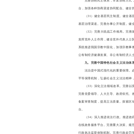
完善协商民主体系，丰富协商方式，健
台，加强各种协商渠道协同配合。健全
（31）健全基层民主制度。健全基层
基层治理渠道。完善办事公开制度。健
（32）完善大统战工作格局。完善发
发挥党外人士作用，健全党外代表人士
系统推进我国宗教中国化，加强宗教事
公有制经济健康发展、非公有制经济人
九、完善中国特色社会主义法治体
法治是中国式现代化的重要保障。必须
平等保障机制，弘扬社会主义法治精神
（33）深化立法领域改革。完善以宪
完善党委领导、人大主导、政府依托、
备案审查制度，提高立法质量。探索区
台。
（34）深入推进依法行政。推进政府
在线政务服务平台。完善重大决策、规
行政执法监督体制机制。完善行政处罚