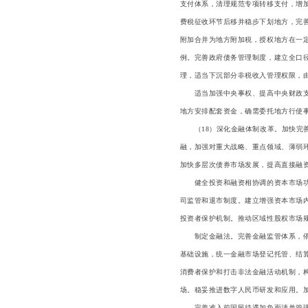
支付体系，清理规范专项转移支付，增
费税征收环节后移并稳步下划地方，完
附加合并为地方附加税，授权地方在一
例。完善政府债务管理制度，建立全口
理，适当下沉部分非税收入管理权限，
适当加强中央事权、提高中央财政支出
地方安排配套资金，确需委托地方行使
（18）深化金融体制改革。加快完善
融，加强对重大战略、重点领域、薄弱
加快多层次债券市场发展，提高直接融
健全投资和融资相协调的资本市场功能
司监管和退市制度。建立增强资本市场
投资者保护机制。推动区域性股权市场
制定金融法。完善金融监管体系，依法
基础设施，统一金融市场登记托管、结
消费者保护和打击非法金融活动机制，构
场。稳妥推进数字人民币研发和应用。
完善准入前国民待遇加负面清单管理模