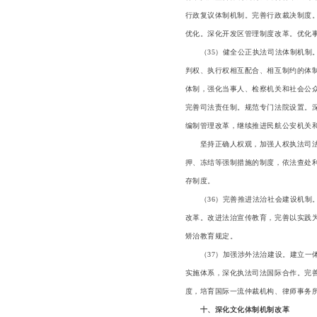
行政复议体制机制。完善行政裁决制度
优化。深化开发区管理制度改革。优化
（35）健全公正执法司法体制机制。
判权、执行权相互配合、相互制约的体
体制，强化当事人、检察机关和社会公
完善司法责任制。规范专门法院设置。
编制管理改革，继续推进民航公安机关
坚持正确人权观，加强人权执法司法保
押、冻结等强制措施的制度，依法查处
存制度。
（36）完善推进法治社会建设机制。
改革。改进法治宣传教育，完善以实践
矫治教育规定。
（37）加强涉外法治建设。建立一体
实施体系，深化执法司法国际合作。完
度，培育国际一流仲裁机构、律师事务
十、深化文化体制机制改革