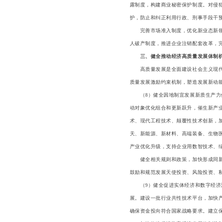
露制度，构建商业秘密保护制度。对侵
护，防止和纠正利用行政、刑事手段干
完善市场准入制度，优化新业态新领域
人破产制度，推进企业注销配套改革，
三、健全推动经济高质量发展体制
高质量发展是全面建设社会主义现代化
质量发展激励约束机制，塑造发展新动
（8）健全因地制宜发展新质生产力体
动对象优化组合和更新跃升，催生新产
术、现代工程技术、颠覆性技术创新，
天、新能源、新材料、高端装备、生物
产业优化升级，支持企业用数智技术、
健全相关规则和政策，加快形成同新质
鼓励和规范发展天使投资、风险投资、
（9）健全促进实体经济和数字经济深
展。建设一批行业共性技术平台，加快
确保资金投向符合国家战略要求。建立