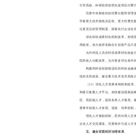
引导高校、科研院所按照先使用后付费
完善中央财政科技经费分配和管理使用
学家更大技术路线决定权、更大经费支
位更灵活的管理制度，探索实行企业化
深化科技成果转化机制改革，加强国家
用政策，加大政府采购自主创新产品力
允许科技人员在科技成果转化收益分配
院所收入分配改革。允许更多符合条件
构建同科技创新相适应的科技金融体制
技的支持政策。健全重大技术攻关风险
（15）深化人才发展体制机制改革。
和吸引集聚人才平台。加快建设国家战
匠、高技能人才，提高各类人才素质。
善青年创新人才发现、选拔、培养机制
强化人才激励机制，坚持向用人主体授
企业人才交流通道。完善海外引进人才
五、健全宏观经济治理体系