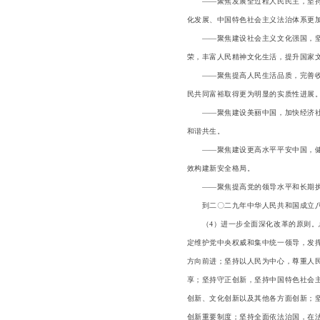
——聚焦发展全过程人民民主，坚持党
化发展、中国特色社会主义法治体系更
——聚焦建设社会主义文化强国，坚持
荣，丰富人民精神文化生活，提升国家
——聚焦提高人民生活品质，完善收入
民共同富裕取得更为明显的实质性进展
——聚焦建设美丽中国，加快经济社会
和谐共生。
——聚焦建设更高水平平安中国，健全
效构建新安全格局。
——聚焦提高党的领导水平和长期执政
到二〇二九年中华人民共和国成立八
（4）进一步全面深化改革的原则。总
定维护党中央权威和集中统一领导，发
方向前进；坚持以人民为中心，尊重人
享；坚持守正创新，坚持中国特色社会
创新、文化创新以及其他各方面创新；
创新重要制度；坚持全面依法治国，在