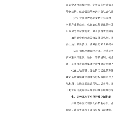
展农业适度规模经营。完善农业经营体
增收挂钩。健全便捷高效的农业社会化
（22）完善强农惠农富农支持制度。
村新产业新业态。优化农业补贴政策体
区分层分类帮扶制度。健全脱贫攻坚国家
加快健全种粮农民收益保障机制，推动
偿上迈出实质步伐。统筹推进粮食购销
（23）深化土地制度改革。改革完善
高标准农田建设、验收、管护机制。健
用。有序推进农村集体经营性建设用地
优化土地管理，健全同宏观政策和区域
建立新增城镇建设用地指标配置同常住
地利用，加快发展建设用地二级市场，
工商业用地使用权延期和到期后续期政
七、完善高水平对外开放体制机制
开放是中国式现代化的鲜明标识。必须
能力，建设更高水平开放型经济新体制