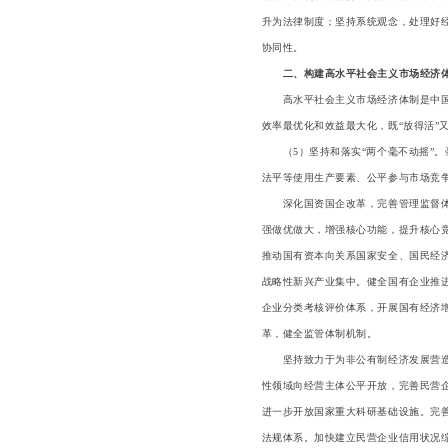
升为法律制度；坚持系统观念，处理好
协同性。
二、构建高水平社会主义市场经济
高水平社会主义市场经济体制是中国式
效率最优化和效益最大化，既“放得活”
（5）坚持和落实“两个毫不动摇”。
法平等使用生产要素、公平参与市场竞
深化国资国企改革，完善管理监督体制
强做优做大，增强核心功能，提升核心
推动国有资本向关系国家安全、国民经
战略性新兴产业集中。健全国有企业推
企业分类考核评价体系，开展国有经济
革，健全监管体制机制。
坚持致力于为非公有制经济发展营造良
性领域向经营主体公平开放，完善民营
进一步开放国家重大科研基础设施。完
法规体系。加快建立民营企业信用状况