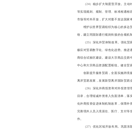
（24）稳步扩大制度型开放。主动对
等实现规则、规制、管理、标准相通相
市场等对外开放，扩大对最不发达国家
维护以世界贸易组织为核心的多边贸易
络，建立同国际通行规则衔接的合规机
（25）深化外贸体制改革。强化贸易
极应对贸易数字化、绿色化趋势。推进
商综合试验区建设。建设大宗商品交易
中心和大宗商品资源配置枢纽。健全贸
创新提升服务贸易，全面实施跨境服务
离岸贸易发展，发展新型离岸国际贸易
（26）深化外商投资和对外投资管理
目录，合理缩减外资准入负面清单，落
化外商投资促进体制机制改革，保障外
完善境外人员入境居住、医疗、支付等
作。
（27）优化区域开放布局。巩固东部