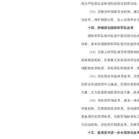
依法严惩群众反映强烈的违法犯罪活动
（53）完善涉外国家安全机制。建立
法合作，维护我国公民、法人在海外合法
十四、持续深化国防和军队改革
国防和军队现代化是中国式现代化的重
目标、基本实现国防和军队现代化提供
（54）完善人民军队领导管理体制机
统筹推进机制，完善重大决策咨询评估
域配套政策制度。深化军队院校改革，
（55）深化联合作战体系改革。完善
区联合作战指挥中心编成，完善任务部
力量，大力发展新域新质作战力量，统
（56）深化跨军地改革。健全一体化
对接机制，完善国防动员体系。深化国
装备现代化管理体系。完善军地标准化
力治边机制。深化民兵制度改革。完善
十五、提高党对进一步全面深化改