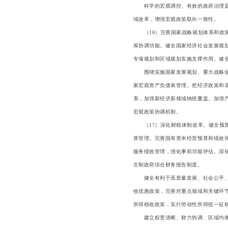
科学的宏观调控、有效的政府治理是发
域改革，增强宏观政策取向一致性。
（16）完善国家战略规划体系和政策
筹协调功能。健全国家经济社会发展规
专项规划和区域规划实施支撑作用。健
围绕实施国家发展规划、重大战略促进
家宏观资产负债表管理。把经济政策和
系，加强新经济新领域纳统覆盖。加强
宏观政策协调机制。
（17）深化财税体制改革。健全预算
算管理。完善国有资本经营预算和绩效
服务绩效管理，强化事前功能评估。深
生制政府综合财务报告制度。
健全有利于高质量发展、社会公平、市
收优惠政策，完善对重点领域和关键环
所得税收政策，实行劳动性所得统一征
建立权责清晰、财力协调、区域均衡的