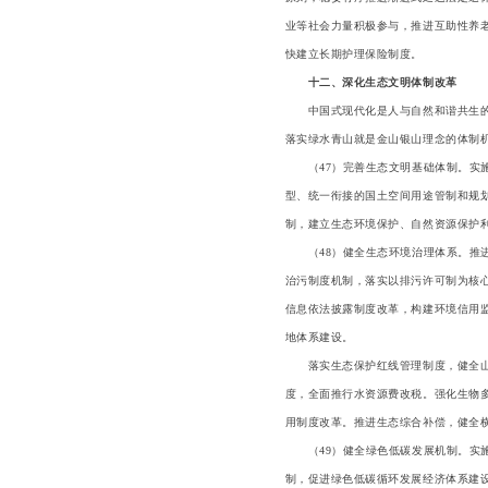
业等社会力量积极参与，推进互助性养
快建立长期护理保险制度。
十二、深化生态文明体制改革
中国式现代化是人与自然和谐共生的现
落实绿水青山就是金山银山理念的体制
（47）完善生态文明基础体制。实施
型、统一衔接的国土空间用途管制和规
制，建立生态环境保护、自然资源保护
（48）健全生态环境治理体系。推进
治污制度机制，落实以排污许可制为核
信息依法披露制度改革，构建环境信用
地体系建设。
落实生态保护红线管理制度，健全山水
度，全面推行水资源费改税。强化生物
用制度改革。推进生态综合补偿，健全
（49）健全绿色低碳发展机制。实施
制，促进绿色低碳循环发展经济体系建