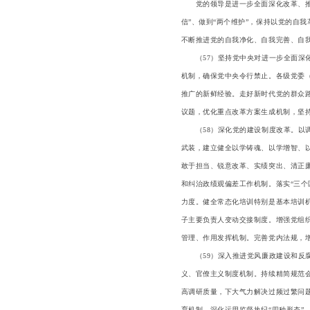
党的领导是进一步全面深化改革、推进
信”、做到“两个维护”，保持以党的自
不断推进党的自我净化、自我完善、自
（57）坚持党中央对进一步全面深化
机制，确保党中央令行禁止。各级党委
推广的新鲜经验。走好新时代党的群众
议题，优化重点改革方案生成机制，坚
（58）深化党的建设制度改革。以调
武装，建立健全以学铸魂、以学增智、
敢于担当、锐意改革、实绩突出、清正
和纠治政绩观偏差工作机制。落实“三个
力度。健全常态化培训特别是基本培训
子主要负责人变动交接制度。增强党组
管理、作用发挥机制。完善党内法规，
（59）深入推进党风廉政建设和反腐
义、官僚主义制度机制。持续精简规范
高调研质量，下大气力解决过频过繁问
育机制，深化运用监督执纪“四种形态”