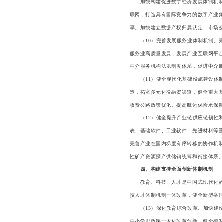
加快构建促进数字经济发展体制机制，
联网，打造具有国际竞争力的数字产业
享。加快建立数据产权归属认定、市场
（10）完善发展服务业体制机制。完
服务业高质量发展，发展产业互联网平
中介服务机构法规制度体系，促进中介
（11）健全现代化基础设施建设体制
造，拓宽多元化投融资渠道，健全重大
收费公路政策优化。提高航运保险承保
（12）健全提升产业链供应链韧性和
表、基础软件、工业软件、先进材料等
完善产业在国内梯度有序转移的协作机
性矿产资源探产供储销统筹和衔接体系
四、构建支持全面创新体制机制
教育、科技、人才是中国式现代化的基
技人才体制机制一体改革，健全新型举
（13）深化教育综合改革。加快建设
中小学思政课一体化改革创新，健全德