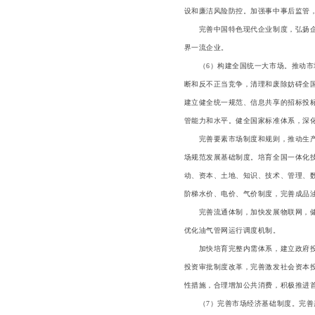
设和廉洁风险防控。加强事中事后监管
完善中国特色现代企业制度，弘扬企业
界一流企业。
（6）构建全国统一大市场。推动市场
断和反不正当竞争，清理和废除妨碍全
建立健全统一规范、信息共享的招标投
管能力和水平。健全国家标准体系，深
完善要素市场制度和规则，推动生产要
场规范发展基础制度。培育全国一体化
动、资本、土地、知识、技术、管理、
阶梯水价、电价、气价制度，完善成品
完善流通体制，加快发展物联网，健全
优化油气管网运行调度机制。
加快培育完整内需体系，建立政府投资
投资审批制度改革，完善激发社会资本
性措施，合理增加公共消费，积极推进
（7）完善市场经济基础制度。完善产