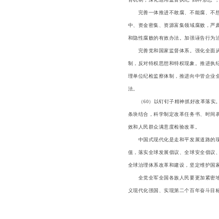
完善一体推进不敢腐、不能腐、不想腐
中、资金密集、资源富集领域腐败，严
和隐性腐败的有效办法。加强诬告行为
完善党和国家监督体系。强化全面从严
制，反对特权思想和特权现象。推进执
理单位纪检监察体制，推进向中管企业
法。
（60）以钉钉子精神抓好改革落实。
条块结合，科学制定改革任务书、时间
效和人民群众满意度检验改革。
中国式现代化是走和平发展道路的现代
值，落实全球发展倡议、全球安全倡议
全球治理体系改革和建设，坚定维护国
全党全军全国各族人民要更加紧密地团
义现代化强国、实现第二个百年奋斗目